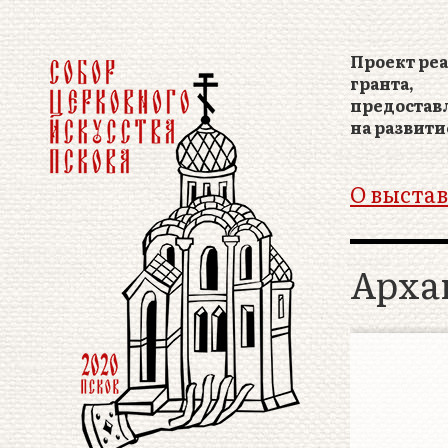
Проект реа
гранта,
предостав
на развити
О выстав
Арха