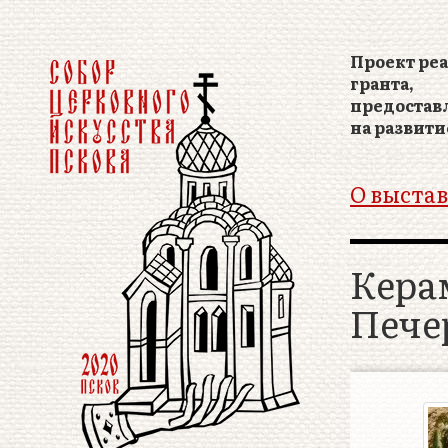
Проект реа
гранта,
предостав
на развити
О выстав
Кера
Пече