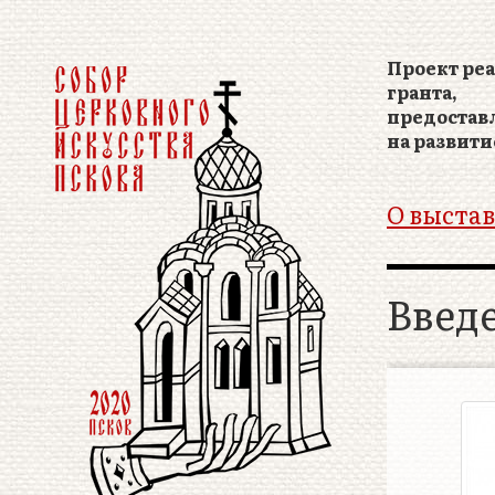
Проект реа
гранта,
предостав
на развити
О выстав
Введ