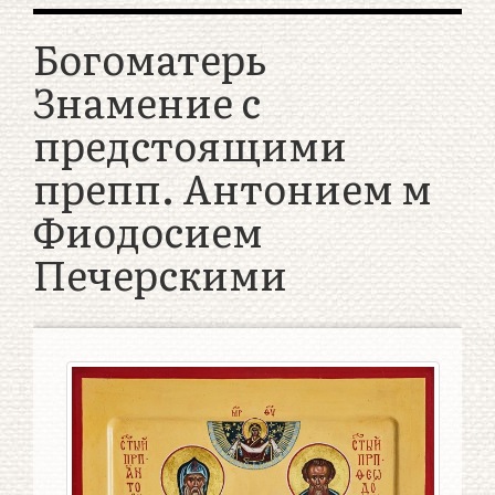
Богоматерь
Знамение с
предстоящими
препп. Антонием м
Фиодосием
Печерскими