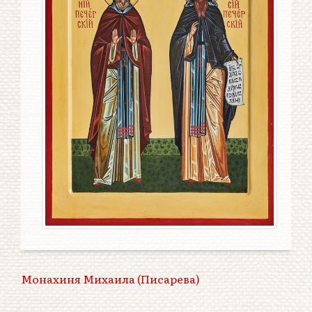
Монахиня Михаила (Писарева)