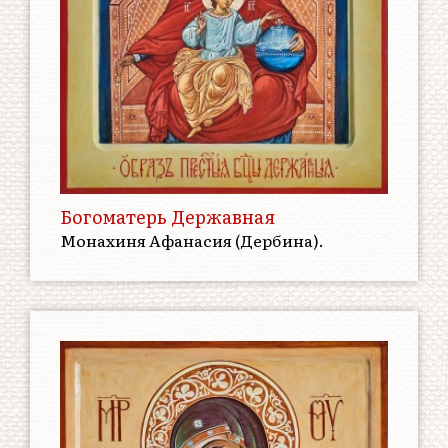
Богоматерь Державная
Монахиня Афанасия (Дербина).