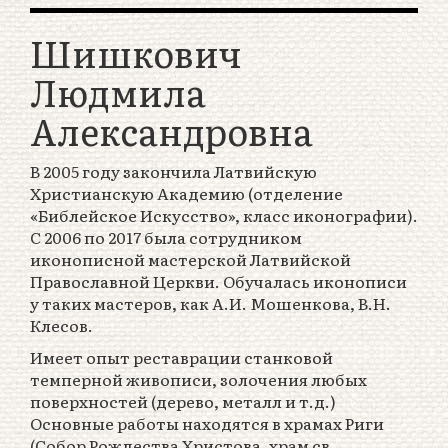
Шишкович
Людмила
Александровна
В 2005 году закончила Латвийскую
Христианскую Академию (отделение
«Библейское Искусство», класс иконографии).
С 2006 по 2017 была сотрудником
иконописной мастерской Латвийской
Православной Церкви. Обучалась иконописи
у таких мастеров, как А.И. Мошенкова, В.Н.
Клесов.
Имеет опыт реставрации станковой
темперной живописи, золочения любых
поверхностей (дерево, металл и т.д.)
Основные работы находятся в храмах Риги
(Собор Рождества Христова, храм св.